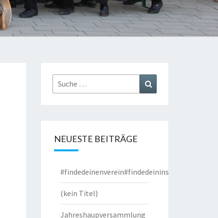
Suche
Suchen
nach:
NEUESTE BEITRÄGE
#findedeinenverein#findedeininstrument
(kein Titel)
Jahreshaupversammlung