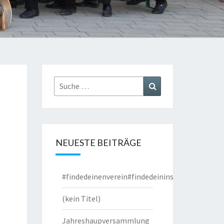
Suche
Suchen
nach:
NEUESTE BEITRÄGE
#findedeinenverein#findedeininstrument
(kein Titel)
Jahreshaupversammlung