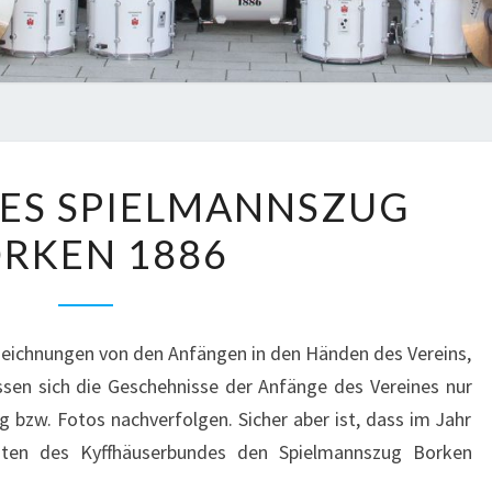
CHRONIK
ES SPIELMANNSZUG
DES
RKEN 1886
SPIELMANNSZUG
BORKEN
1886
fzeichnungen von den Anfängen in den Händen des Vereins,
ssen sich die Geschehnisse der Anfänge des Vereines nur
 bzw. Fotos nachverfolgen. Sicher aber ist, dass im Jahr
euten des Kyffhäuserbundes den Spielmannszug Borken