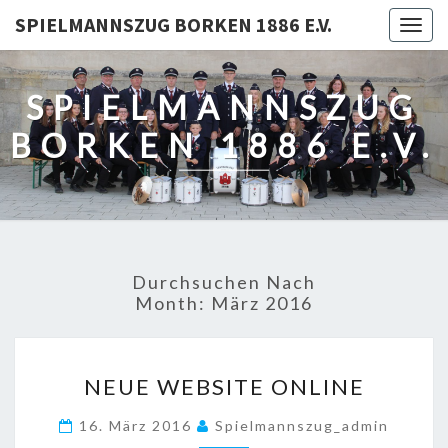
SPIELMANNSZUG BORKEN 1886 E.V.
Togg
navig
SPIELMANNSZUG
BORKEN 1886 E.V.
Durchsuchen Nach
Month:
März 2016
NEUE
NEUE WEBSITE ONLINE
WEBSITE
ONLINE
16. März 2016
Spielmannszug_admin